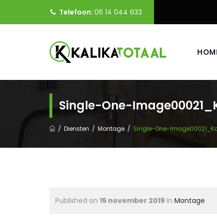
Telefoon:
06 14 044 633
HOM
Single-One-Image00021_K
/
Diensten
/
Montage
/
Single-One-Image00021_Ka
Published on
15 november 2019
in
Montage